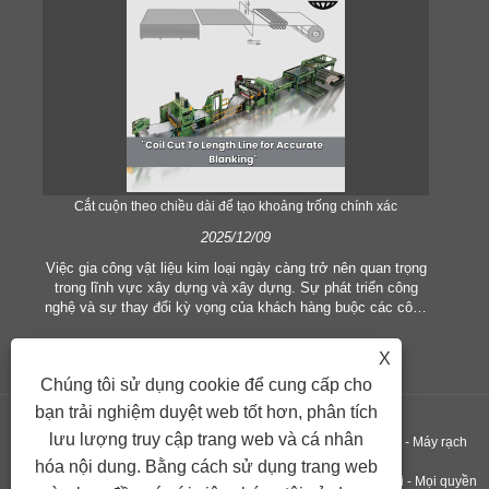
Cắt cuộn theo chiều dài để tạo khoảng trống chính xác
Cắt
2025/12/09
Việc gia công vật liệu kim loại ngày càng trở nên quan trọng
trong lĩnh vực xây dựng và xây dựng. Sự phát triển công
Tro
nghệ và sự thay đổi kỳ vọng của khách hàng buộc các công
chu
ty phải đáp ứng các tiêu chí sản xuất và nhu cầu chất lượng
quan
ngày càng cao hơn. Các kỹ thuật xử lý thủ công thông
ngà
X
thường không còn phù hợp để đáp ứng nhu cầu của ngành
to
Chúng tôi sử dụng cookie để cung cấp cho
công nghiệp hiện đại, đặc biệt là trong việc tìm kiếm độ
cá
chính xác và hiệu quả cao. Do đó, dây chuyền cắt cuộn theo
sử 
bạn trải nghiệm duyệt web tốt hơn, phân tích
chiều dài đã nổi lên như một thiết bị xử lý cuộn dây.
x
lưu lượng truy cập trang web và cá nhân
Bản quyền ©GUANGZHOU KINGREAL MACHINERY CO., LTD., - Máy rạch
ngh
hóa nội dung. Bằng cách sử dụng trang web
cuộn, Máy cắt cuộn theo chiều dài, Máy cắt kim loại theo chiều dài - Mọi quyền