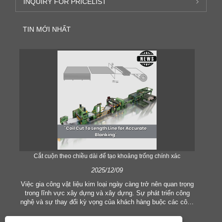
INQUIRY FOR PRICELIST
TIN MỚI NHẤT
Cắt cuộn theo chiều dài để tạo khoảng trống chính xác
Cắt
2025/12/09
Việc gia công vật liệu kim loại ngày càng trở nên quan trọng
trong lĩnh vực xây dựng và xây dựng. Sự phát triển công
Tro
nghệ và sự thay đổi kỳ vọng của khách hàng buộc các công
chu
ty phải đáp ứng các tiêu chí sản xuất và nhu cầu chất lượng
quan
ngày càng cao hơn. Các kỹ thuật xử lý thủ công thông
ngà