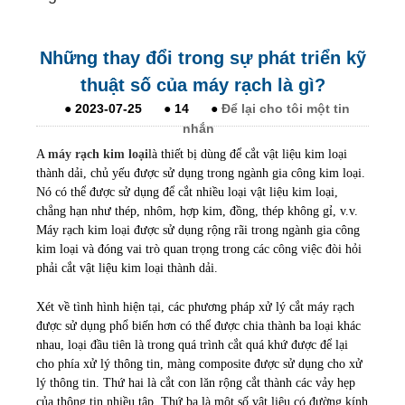
Những thay đổi trong sự phát triển kỹ
thuật số của máy rạch là gì?
●
2023-07-25
●
14
●
Để lại cho tôi một tin
nhắn
A
máy rạch kim loại
là thiết bị dùng để cắt vật liệu kim loại
thành dải, chủ yếu được sử dụng trong ngành gia công kim loại.
Nó có thể được sử dụng để cắt nhiều loại vật liệu kim loại,
chẳng hạn như thép, nhôm, hợp kim, đồng, thép không gỉ, v.v.
Máy rạch kim loại được sử dụng rộng rãi trong ngành gia công
kim loại và đóng vai trò quan trọng trong các công việc đòi hỏi
phải cắt vật liệu kim loại thành dải.
Xét về tình hình hiện tại, các phương pháp xử lý cắt máy rạch
được sử dụng phổ biến hơn có thể được chia thành ba loại khác
nhau, loại đầu tiên là trong quá trình cắt quá khứ được để lại
cho phía xử lý thông tin, màng composite được sử dụng cho xử
lý thông tin. Thứ hai là cắt con lăn rộng cắt thành các vảy hẹp
của thông tin nhiều tập. Thứ ba là một số vật liệu có đường kính