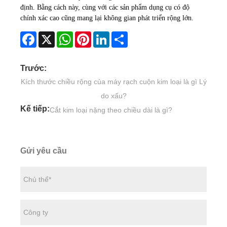
định. Bằng cách này, cùng với các sản phẩm dụng cụ có độ
chính xác cao cũng mang lại không gian phát triển rộng lớn.
Facebook
X
WhatsApp
Pinterest
LinkedIn
Share
Trước:
Kích thước chiều rộng của máy rạch cuộn kim loại là gì Lý
do xấu?
Kế tiếp:
Cắt kim loại nặng theo chiều dài là gì?
Gửi yêu cầu